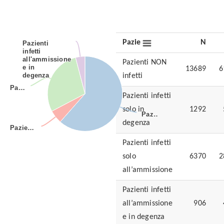
Pazienti
N
Pazienti
Pazienti
infetti
infetti
all'ammissione
all'ammissione
Pazienti NON
e in
e in
13689
6
(N = 2002)
degenza
degenza
infetti
Pa…
Pa…
Pazienti infetti
solo in
1292
Paz…
Paz…
degenza
Pazie…
Pazie…
Pazienti infetti
solo
6370
2
all’ammissione
Pazienti infetti
all’ammissione
906
(N = 824)
e in degenza