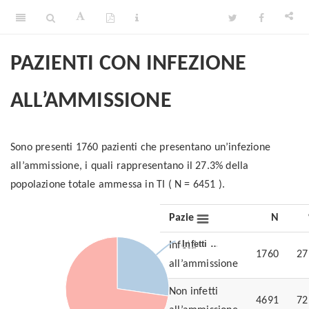
PAZIENTI CON INFEZIONE
ALL’AMMISSIONE
Sono presenti 1760 pazienti che presentano un’infezione
all’ammissione, i quali rappresentano il 27.3% della
popolazione totale ammessa in TI ( N = 6451 ).
Pazienti
N
Infetti …
Infetti …
Infetti
1760
27
all’ammissione
(N = 501)
Non infetti
4691
72