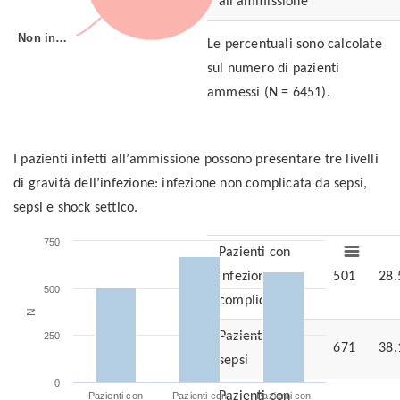
all’ammissione
Non in…
Non in…
Le percentuali sono calcolate
sul numero di pazienti
ammessi (N = 6451).
I pazienti infetti all’ammissione possono presentare tre livelli
di gravità dell’infezione: infezione non complicata da sepsi,
(N = 217)
sepsi e shock settico.
750
Pazienti con
infezione non
501
28.
500
complicata
N
Pazienti con
250
671
38.
sepsi
0
Pazienti con
Pazienti con
Pazienti con
Pazienti con