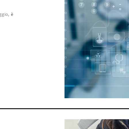
aggio,
è