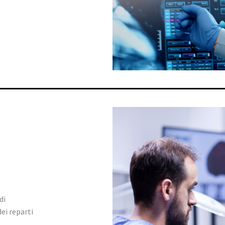
di
ei reparti