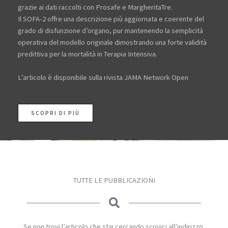
grazie ai dati raccolti con Prosafe e MargheritaTre.
Il SOFA-2 offre una descrizione più aggiornata e coerente del
grado di disfunzione d’organo, pur mantenendo la semplicità
operativa del modello originale dimostrando una forte validità
predittiva per la mortalità in Terapia Intensiva.
L’articolo è disponibile sulla rivista JAMA Network Open
SCOPRI DI PIÙ
TUTTE LE PUBBLICAZIONI
Se non trovi l’articolo che stai cercando scrivici all’indirizzo