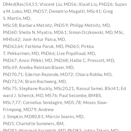
DMed(Res)54,55; Vincent Liu, MD56; Xiaoli Liu, PhD26; Suzan
a M. Lobo, MD, PhD57; Demetrio Magatti, MSc41; Greg
S. Martin, MD,
MSc58; Barbara Metnitz, PhD59; Philipp Metnitz, MD,
PhD60; Sheila N. Myatra, MD61; Simon Oczkowski, MD, MSc,
MHSc62; José-Artur Paiva, MD,
PhD63,64; Fathima Paruk, MD, PhD65; Pirkka
T. Pekkarinen, MD, PhD66; Lise Piquilloud, MD,
PhD67; Anssi Pölkki, MD, PhD68; Hallie C. Prescott, MD,
MSc69; Annika Reintam Blaser, MD,
PhD70,71; Ederlon Rezende, MD72; Chiara Robba, MD,
PhD73,74; Bram Rochwerg, MD,
MSc75; Stephane Ruckly, MSc20,21; Rasoul Samei, BSci41; Ed
ward J. Schenck, MD, MS76; Paul Secombe, BMBS,
MSc7,77; Cornelius Sendagire, MD5,78; Moses Siaw-
Frimpong, MD79; Andrew
J. Simpkin, MD80,81; Márcio Soares, MD,
PhD5; Charlotte Summers, BM,
PhD82; Wojciech Szczeklik, MD, PhD83; Jukka Takala, MD,