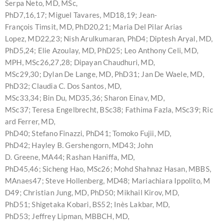
Serpa Neto, MD, MSc,
PhD7,16,17; Miguel Tavares, MD18,19; Jean-
François Timsit, MD, PhD20,21; Maria Del Pilar Arias
Lopez, MD22,23; Nish Arulkumaran, PhD4; Diptesh Aryal, MD,
PhD5,24; Elie Azoulay, MD, PhD25; Leo Anthony Celi, MD,
MPH, MSc26,27,28; Dipayan Chaudhuri, MD,
MSc29,30; Dylan De Lange, MD, PhD31; Jan De Waele, MD,
PhD32; Claudia C. Dos Santos, MD,
MSc33,34; Bin Du, MD35,36; Sharon Einav, MD,
MSc37; Teresa Engelbrecht, BSc38; Fathima Fazla, MSc39; Ric
ard Ferrer, MD,
PhD40; Stefano Finazzi, PhD41; Tomoko Fujii, MD,
PhD42; Hayley B. Gershengorn, MD43; John
D. Greene, MA44; Rashan Haniffa, MD,
PhD45,46; Sicheng Hao, MSc26; Mohd Shahnaz Hasan, MBBS,
MAnaes47; Steve Hollenberg, MD48; Mariachiara Ippolito, M
D49; Christian Jung, MD, PhD50; Mikhail Kirov, MD,
PhD51; Shigetaka Kobari, BS52; Inès Lakbar, MD,
PhD53; Jeffrey Lipman, MBBCH, MD,