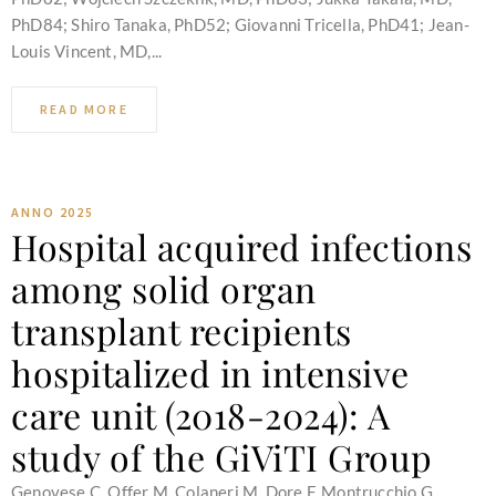
PhD84; Shiro Tanaka, PhD52; Giovanni Tricella, PhD41; Jean-
Louis Vincent, MD,...
READ MORE
ANNO 2025
Hospital acquired infections
among solid organ
transplant recipients
hospitalized in intensive
care unit (2018-2024): A
study of the GiViTI Group
Genovese C, Offer M, Colaneri M, Dore F, Montrucchio G,