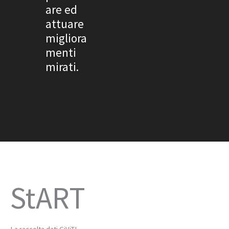
are ed
attuare
migliora
menti
mirati.
StART