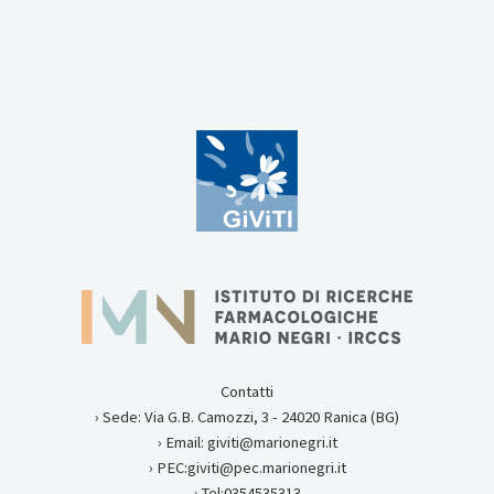
Contatti
› Sede: Via G.B. Camozzi, 3 - 24020 Ranica (BG)
› Email: giviti@marionegri.it
› PEC:giviti@pec.marionegri.it
› Tel:0354535313