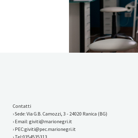
Contatti
› Sede: Via G.B. Camozzi, 3 - 24020 Ranica (BG)
› Email: giviti@marionegri.it
› PEC:giviti@pec.marionegri.it
› Tel:0354535313