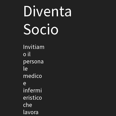
Diventa
Socio
Invitiam
o il
persona
le
medico
e
infermi
eristico
che
lavora