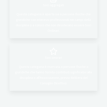
Soci aggregati
Questa categoria è aperta sia a persone fisiche che
giuridiche con interessi professionali nei campi della
disciplina o a coloro che non desiderano essere Soci
Ordinari.
Soci onorari
Questa categoria è riservata a persone fisiche o
giuridiche che hanno fornito contributi significativi alla
disciplina o all'Associazione, previa delibera del
Consiglio Direttivo.