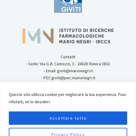
Contatti
› Sede: Via G.B. Camozzi, 3 - 24020 Ranica (BG)
› Email: giviti@marionegri.it
› PEC:giviti@pec.marionegri.it
› Tel:0354535313
Questo sito utilizza cookie per migliorare la tua esperienza. Puoi
Privacy
rifiutarli, se lo desideri.
Istituto di Ricerche Farmacologiche Mario Negri IRCCS
Accettare tutto
Copyright © 2026 GiViTI.
Privacy Policy