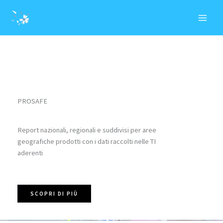
Vai
MAI
al
MEN
contenuto
PROSAFE
Report nazionali, regionali e suddivisi per aree
geografiche prodotti con i dati raccolti nelle TI
aderenti
SCOPRI DI PIÙ