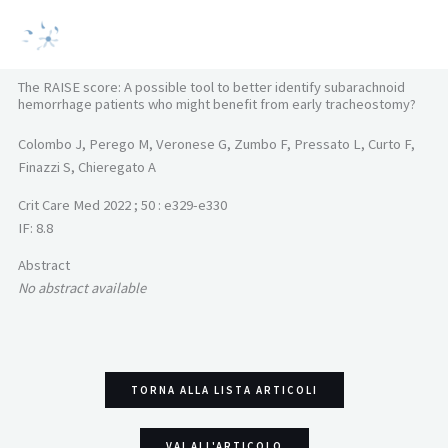
Vai
MAI
al
MEN
contenuto
The RAISE score: A possible tool to better identify subarachnoid
hemorrhage patients who might benefit from early tracheostomy?
Colombo J, Perego M, Veronese G, Zumbo F, Pressato L, Curto F,
Finazzi S, Chieregato A
Crit Care Med
2022
; 50
: e329-e330
IF: 8.8
Abstract
No abstract available
TORNA ALLA LISTA ARTICOLI
VAI ALL'ARTICOLO