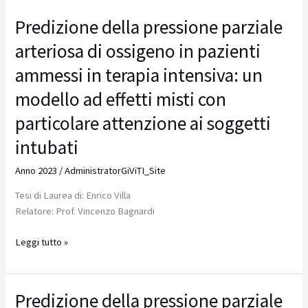
Predizione della pressione parziale
Predizione
della
arteriosa di ossigeno in pazienti
pressione
parziale
ammessi in terapia intensiva: un
arteriosa
modello ad effetti misti con
di
ossigeno
particolare attenzione ai soggetti
in
intubati
pazienti
ammessi
Anno 2023
/
AdministratorGiViTI_Site
in
Tesi di Laurea di: Enrico Villa
terapia
Relatore: Prof. Vincenzo Bagnardi
intensiva:
un
Leggi tutto »
modello
ad
effetti
misti
Predizione della pressione parziale
Predizione
con