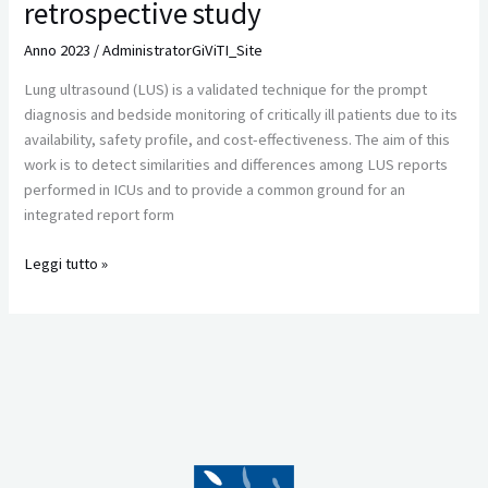
retrospective study
and
discharge
Anno 2023
/
AdministratorGiViTI_Site
of
Lung ultrasound (LUS) is a validated technique for the prompt
mechanically-
diagnosis and bedside monitoring of critically ill patients due to its
ventilated
availability, safety profile, and cost-effectiveness. The aim of this
patients
work is to detect similarities and differences among LUS reports
with
performed in ICUs and to provide a common ground for an
COVID-
integrated report form
19
ARDS:
Leggi tutto »
a
retrospective
study