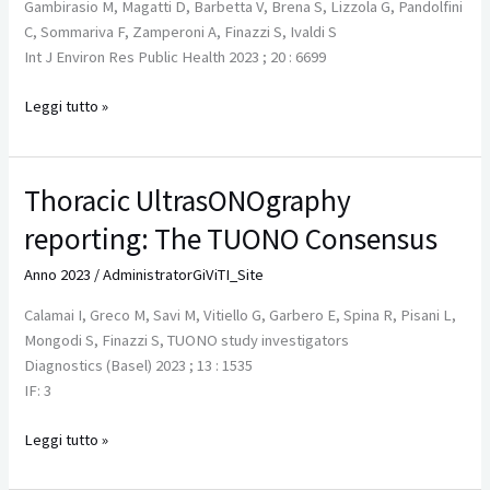
Gambirasio M, Magatti D, Barbetta V, Brena S, Lizzola G, Pandolfini
of
C, Sommariva F, Zamperoni A, Finazzi S, Ivaldi S
10
Int J Environ Res Public Health 2023 ; 20 : 6699
intensive
care
Leggi tutto »
units
in
Central
Thoracic UltrasONOgraphy
Thoracic
and
UltrasONOgraphy
Northern
reporting: The TUONO Consensus
reporting:
Italy
The
through
Anno 2023
/
AdministratorGiViTI_Site
TUONO
framework
Calamai I, Greco M, Savi M, Vitiello G, Garbero E, Spina R, Pisani L,
Consensus
analysis
Mongodi S, Finazzi S, TUONO study investigators
Diagnostics (Basel) 2023 ; 13 : 1535
IF: 3
Leggi tutto »