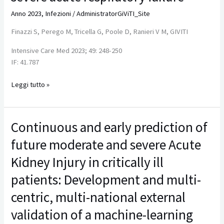
vaccinated
Anno 2023
,
Infezioni
/
AdministratorGiViTI_Site
individuals
Finazzi S, Perego M, Tricella G, Poole D, Ranieri V M, GIVITI
requiring
ventilatory
Intensive Care Med 2023; 49: 248-250
support
IF: 41.787
for
severe
Leggi tutto »
acute
respiratory
failure
Continuous and early prediction of
Continuous
and
future moderate and severe Acute
early
prediction
Kidney Injury in critically ill
of
patients: Development and multi-
future
moderate
centric, multi-national external
and
validation of a machine-learning
severe