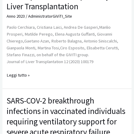
learning-
Liver Transplantation
derived
Anno 2023
/
AdministratorGiViTI_Site
rule
to
Paolo Cerchiara, Cristiana Laici, Andrea De Gasperi,Manlio
promote
Prosperi, Matilde Perego, Elena Augusta Guffanti, Giovanni
ERAS
Chierego,Gaetano Azan, Roberto Balagna, Antonio Siniscalchi,
pathways
Gianpaola Monti, Martina Tosi,Ciro Esposito, Elisabetta Cerutti,
in
Stefano Finazzi, on behalf of the GIVITI group.
Liver
Journal of Liver Transplantation 12 (2023) 100179
Transplantation
Leggi tutto »
SARS-COV-2 breakthrough
SARS-
COV-
infections in vaccinated individuals
2
breakthrough
requiring ventilatory support for
infections
severe acute respiratory failure
in