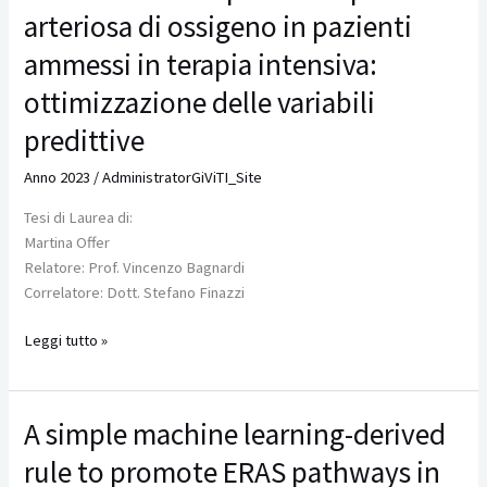
della
arteriosa di ossigeno in pazienti
particolare
pressione
attenzione
parziale
ammessi in terapia intensiva:
ai
arteriosa
ottimizzazione delle variabili
soggetti
di
intubati
ossigeno
predittive
in
Anno 2023
/
AdministratorGiViTI_Site
pazienti
ammessi
Tesi di Laurea di:
in
Martina Offer
terapia
Relatore: Prof. Vincenzo Bagnardi
intensiva:
Correlatore: Dott. Stefano Finazzi
ottimizzazione
delle
Leggi tutto »
variabili
predittive
A simple machine learning-derived
A
simple
rule to promote ERAS pathways in
machine