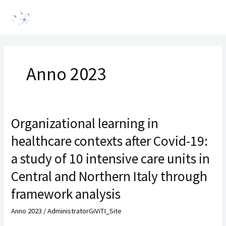
Vai
MAI
al
MEN
contenuto
Anno 2023
Organizational learning in
Organizational
learning
healthcare contexts after Covid-19:
in
healthcare
a study of 10 intensive care units in
contexts
Central and Northern Italy through
after
Covid-
framework analysis
19:
Anno 2023
/
AdministratorGiViTI_Site
a
study