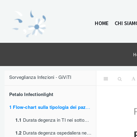
Vai
al
contenuto
HOME
CHI SIAM
H