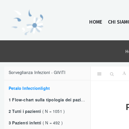
Vai
al
contenuto
HOME
CHI SIAM
H