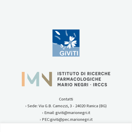
Contatti
› Sede: Via G.B. Camozzi, 3 - 24020 Ranica (BG)
› Email: giviti@marionegri.it
› PEC:giviti@pec.marionegri.it
› Tel:0354535313